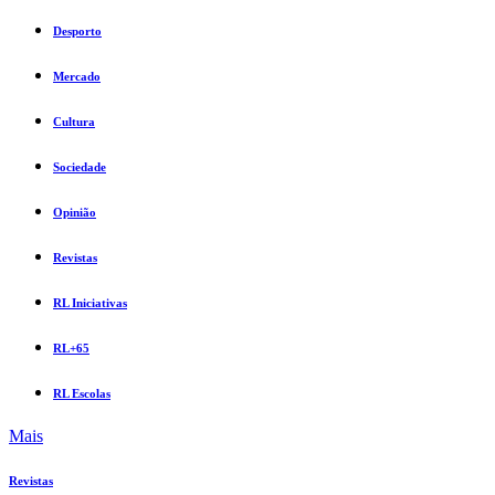
Desporto
Mercado
Cultura
Sociedade
Opinião
Revistas
RL Iniciativas
RL+65
RL Escolas
Mais
Revistas