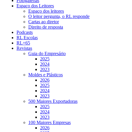
Fotogalerias
Espaço dos Leitores
Espaço dos leitores
O leitor pergunta, o RL responde
Cartas ao diretor
Direito de resposta
Podcasts
RL Escolas
RL+65
Revistas
Guia do Empresário
2025
2024
2023
Moldes e Plásticos
2026
2025
2024
2023
500 Maiores Exportadoras
2025
2024
2023
100 Maiores Empresas
2026