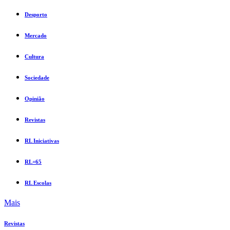
Desporto
Mercado
Cultura
Sociedade
Opinião
Revistas
RL Iniciativas
RL+65
RL Escolas
Mais
Revistas