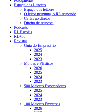
Fotogalerias
Espaço dos Leitores
Espaço dos leitores
O leitor pergunta, o RL responde
Cartas ao diretor
Direito de resposta
Podcasts
RL Escolas
RL+65
Revistas
Guia do Empresário
2025
2024
2023
Moldes e Plásticos
2026
2025
2024
2023
500 Maiores Exportadoras
2025
2024
2023
100 Maiores Empresas
2026