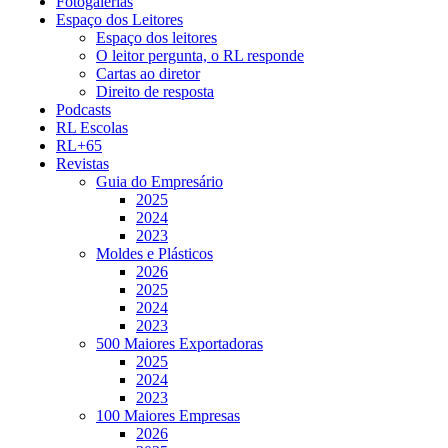
Fotogalerias
Espaço dos Leitores
Espaço dos leitores
O leitor pergunta, o RL responde
Cartas ao diretor
Direito de resposta
Podcasts
RL Escolas
RL+65
Revistas
Guia do Empresário
2025
2024
2023
Moldes e Plásticos
2026
2025
2024
2023
500 Maiores Exportadoras
2025
2024
2023
100 Maiores Empresas
2026