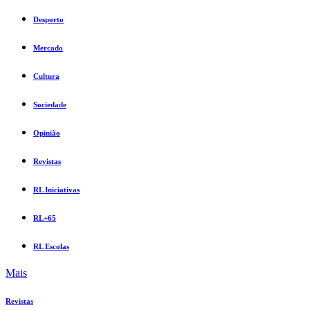
Desporto
Mercado
Cultura
Sociedade
Opinião
Revistas
RL Iniciativas
RL+65
RL Escolas
Mais
Revistas