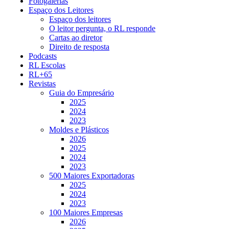
Fotogalerias
Espaço dos Leitores
Espaço dos leitores
O leitor pergunta, o RL responde
Cartas ao diretor
Direito de resposta
Podcasts
RL Escolas
RL+65
Revistas
Guia do Empresário
2025
2024
2023
Moldes e Plásticos
2026
2025
2024
2023
500 Maiores Exportadoras
2025
2024
2023
100 Maiores Empresas
2026