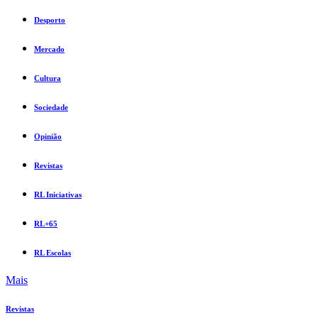
Desporto
Mercado
Cultura
Sociedade
Opinião
Revistas
RL Iniciativas
RL+65
RL Escolas
Mais
Revistas