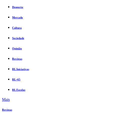
Desporto
Mercado
Cultura
Sociedade
Opinião
Revistas
RL Iniciativas
RL+65
RL Escolas
Mais
Revistas