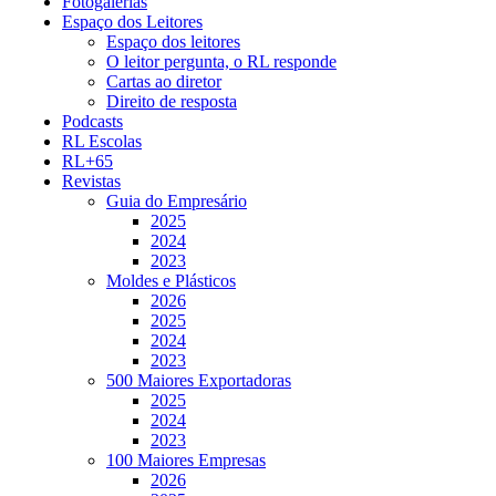
Fotogalerias
Espaço dos Leitores
Espaço dos leitores
O leitor pergunta, o RL responde
Cartas ao diretor
Direito de resposta
Podcasts
RL Escolas
RL+65
Revistas
Guia do Empresário
2025
2024
2023
Moldes e Plásticos
2026
2025
2024
2023
500 Maiores Exportadoras
2025
2024
2023
100 Maiores Empresas
2026