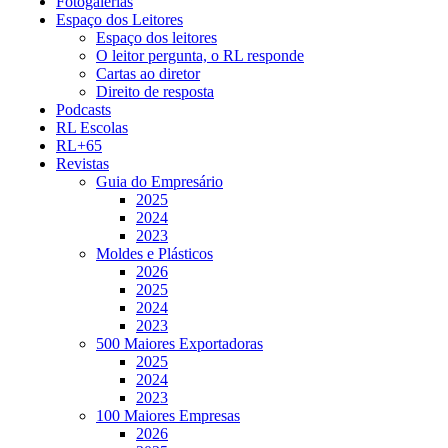
Fotogalerias
Espaço dos Leitores
Espaço dos leitores
O leitor pergunta, o RL responde
Cartas ao diretor
Direito de resposta
Podcasts
RL Escolas
RL+65
Revistas
Guia do Empresário
2025
2024
2023
Moldes e Plásticos
2026
2025
2024
2023
500 Maiores Exportadoras
2025
2024
2023
100 Maiores Empresas
2026