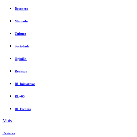
Desporto
Mercado
Cultura
Sociedade
Opinião
Revistas
RL Iniciativas
RL+65
RL Escolas
Mais
Revistas