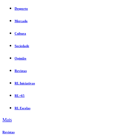
Desporto
Mercado
Cultura
Sociedade
Opinião
Revistas
RL Iniciativas
RL+65
RL Escolas
Mais
Revistas