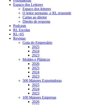
Fotogalerias
Espaço dos Leitores
Espaço dos leitores
O leitor pergunta, o RL responde
Cartas ao diretor
Direito de resposta
Podcasts
RL Escolas
RL+65
Revistas
Guia do Empresário
2025
2024
2023
Moldes e Plásticos
2026
2025
2024
2023
500 Maiores Exportadoras
2025
2024
2023
100 Maiores Empresas
2026