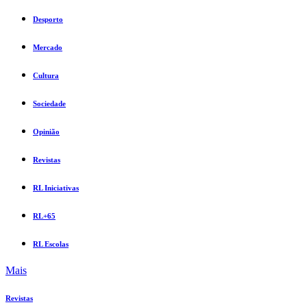
Desporto
Mercado
Cultura
Sociedade
Opinião
Revistas
RL Iniciativas
RL+65
RL Escolas
Mais
Revistas