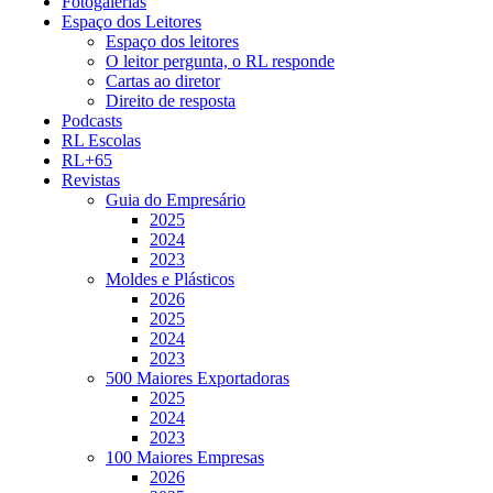
Fotogalerias
Espaço dos Leitores
Espaço dos leitores
O leitor pergunta, o RL responde
Cartas ao diretor
Direito de resposta
Podcasts
RL Escolas
RL+65
Revistas
Guia do Empresário
2025
2024
2023
Moldes e Plásticos
2026
2025
2024
2023
500 Maiores Exportadoras
2025
2024
2023
100 Maiores Empresas
2026