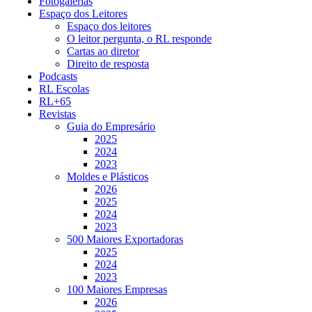
Fotogalerias
Espaço dos Leitores
Espaço dos leitores
O leitor pergunta, o RL responde
Cartas ao diretor
Direito de resposta
Podcasts
RL Escolas
RL+65
Revistas
Guia do Empresário
2025
2024
2023
Moldes e Plásticos
2026
2025
2024
2023
500 Maiores Exportadoras
2025
2024
2023
100 Maiores Empresas
2026