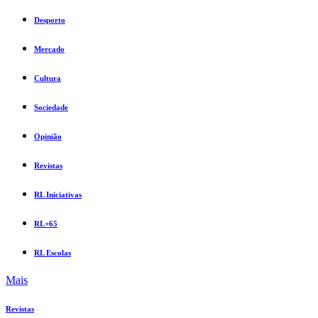
Desporto
Mercado
Cultura
Sociedade
Opinião
Revistas
RL Iniciativas
RL+65
RL Escolas
Mais
Revistas