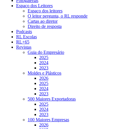
Fotogalerias
Espaço dos Leitores
Espaço dos leitores
O leitor pergunta, o RL responde
Cartas ao diretor
Direito de resposta
Podcasts
RL Escolas
RL+65
Revistas
Guia do Empresário
2025
2024
2023
Moldes e Plásticos
2026
2025
2024
2023
500 Maiores Exportadoras
2025
2024
2023
100 Maiores Empresas
2026