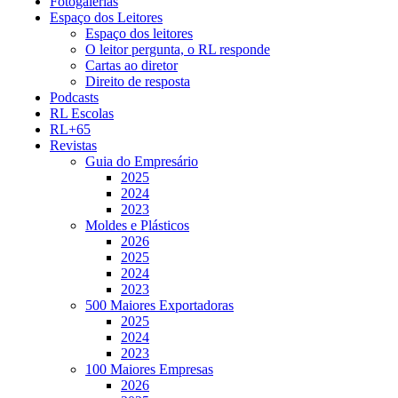
Fotogalerias
Espaço dos Leitores
Espaço dos leitores
O leitor pergunta, o RL responde
Cartas ao diretor
Direito de resposta
Podcasts
RL Escolas
RL+65
Revistas
Guia do Empresário
2025
2024
2023
Moldes e Plásticos
2026
2025
2024
2023
500 Maiores Exportadoras
2025
2024
2023
100 Maiores Empresas
2026