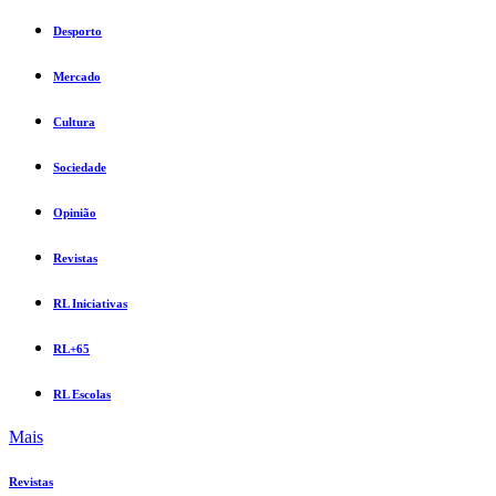
Desporto
Mercado
Cultura
Sociedade
Opinião
Revistas
RL Iniciativas
RL+65
RL Escolas
Mais
Revistas