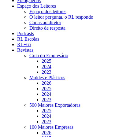
Fotogalerias
Espaço dos Leitores
Espaço dos leitores
O leitor pergunta, o RL responde
Cartas ao diretor
Direito de resposta
Podcasts
RL Escolas
RL+65
Revistas
Guia do Empresário
2025
2024
2023
Moldes e Plásticos
2026
2025
2024
2023
500 Maiores Exportadoras
2025
2024
2023
100 Maiores Empresas
2026