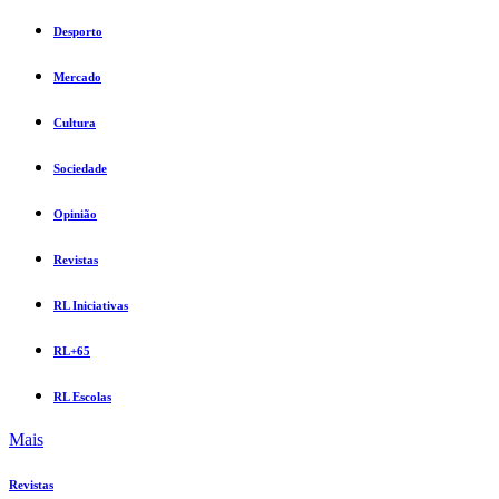
Desporto
Mercado
Cultura
Sociedade
Opinião
Revistas
RL Iniciativas
RL+65
RL Escolas
Mais
Revistas