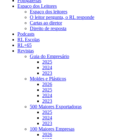
Fotogalerias
Espaço dos Leitores
Espaço dos leitores
O leitor pergunta, o RL responde
Cartas ao diretor
Direito de resposta
Podcasts
RL Escolas
RL+65
Revistas
Guia do Empresário
2025
2024
2023
Moldes e Plásticos
2026
2025
2024
2023
500 Maiores Exportadoras
2025
2024
2023
100 Maiores Empresas
2026