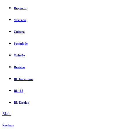
Desporto
Mercado
Cultura
Sociedade
Opinião
Revistas
RL Iniciativas
RL+65
RL Escolas
Mais
Revistas