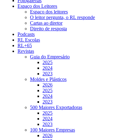
Fotogalerias
Espaço dos Leitores
Espaço dos leitores
O leitor pergunta, o RL responde
Cartas ao diretor
Direito de resposta
Podcasts
RL Escolas
RL+65
Revistas
Guia do Empresário
2025
2024
2023
Moldes e Plásticos
2026
2025
2024
2023
500 Maiores Exportadoras
2025
2024
2023
100 Maiores Empresas
2026