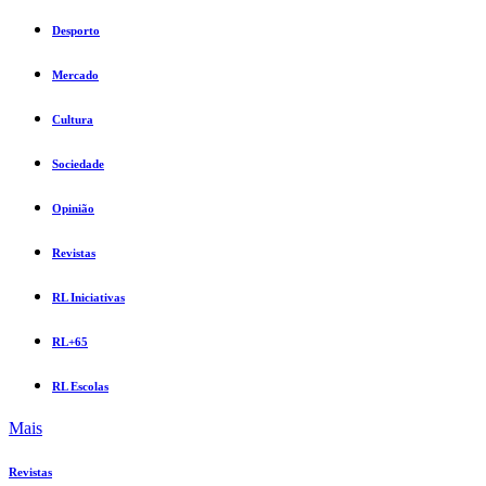
Desporto
Mercado
Cultura
Sociedade
Opinião
Revistas
RL Iniciativas
RL+65
RL Escolas
Mais
Revistas