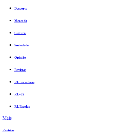
Desporto
Mercado
Cultura
Sociedade
Opinião
Revistas
RL Iniciativas
RL+65
RL Escolas
Mais
Revistas