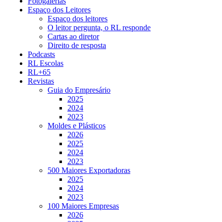
Fotogalerias
Espaço dos Leitores
Espaço dos leitores
O leitor pergunta, o RL responde
Cartas ao diretor
Direito de resposta
Podcasts
RL Escolas
RL+65
Revistas
Guia do Empresário
2025
2024
2023
Moldes e Plásticos
2026
2025
2024
2023
500 Maiores Exportadoras
2025
2024
2023
100 Maiores Empresas
2026