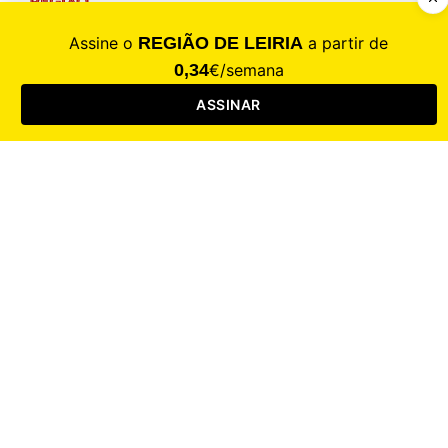
CALAMIDADE
Saúde
Desporto
Mercado
Cultura
Sociedade
Opinião
Revistas
RL Iniciativas
RL+65
RL Escolas