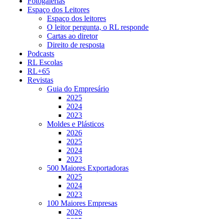
Fotogalerias
Espaço dos Leitores
Espaço dos leitores
O leitor pergunta, o RL responde
Cartas ao diretor
Direito de resposta
Podcasts
RL Escolas
RL+65
Revistas
Guia do Empresário
2025
2024
2023
Moldes e Plásticos
2026
2025
2024
2023
500 Maiores Exportadoras
2025
2024
2023
100 Maiores Empresas
2026