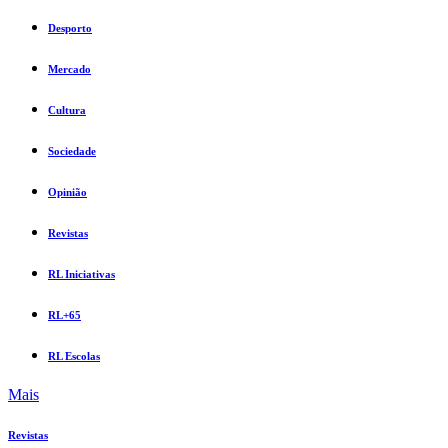
Desporto
Mercado
Cultura
Sociedade
Opinião
Revistas
RL Iniciativas
RL+65
RL Escolas
Mais
Revistas