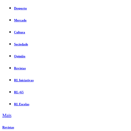
Desporto
Mercado
Cultura
Sociedade
Opinião
Revistas
RL Iniciativas
RL+65
RL Escolas
Mais
Revistas