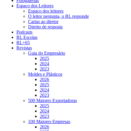
Fotogalerias
Espaço dos Leitores
Espaço dos leitores
O leitor pergunta, o RL responde
Cartas ao diretor
Direito de resposta
Podcasts
RL Escolas
RL+65
Revistas
Guia do Empresário
2025
2024
2023
Moldes e Plásticos
2026
2025
2024
2023
500 Maiores Exportadoras
2025
2024
2023
100 Maiores Empresas
2026