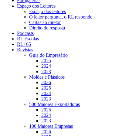
Fotogalerias
Espaço dos Leitores
Espaço dos leitores
O leitor pergunta, o RL responde
Cartas ao diretor
Direito de resposta
Podcasts
RL Escolas
RL+65
Revistas
Guia do Empresário
2025
2024
2023
Moldes e Plásticos
2026
2025
2024
2023
500 Maiores Exportadoras
2025
2024
2023
100 Maiores Empresas
2026