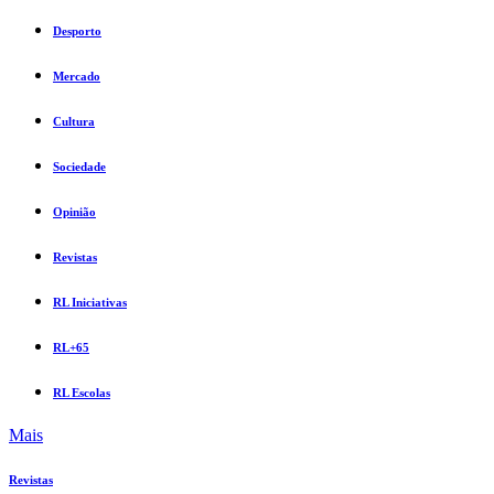
Desporto
Mercado
Cultura
Sociedade
Opinião
Revistas
RL Iniciativas
RL+65
RL Escolas
Mais
Revistas