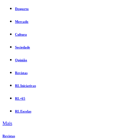
Desporto
Mercado
Cultura
Sociedade
Opinião
Revistas
RL Iniciativas
RL+65
RL Escolas
Mais
Revistas