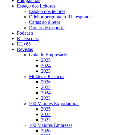
Fotogalerias
Espaço dos Leitores
Espaço dos leitores
O leitor pergunta, o RL responde
Cartas ao diretor
Direito de resposta
Podcasts
RL Escolas
RL+65
Revistas
Guia do Empresário
2025
2024
2023
Moldes e Plásticos
2026
2025
2024
2023
500 Maiores Exportadoras
2025
2024
2023
100 Maiores Empresas
2026