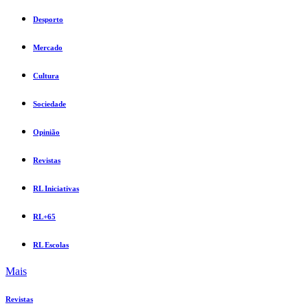
Desporto
Mercado
Cultura
Sociedade
Opinião
Revistas
RL Iniciativas
RL+65
RL Escolas
Mais
Revistas