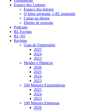
Fotogalerias
Espaço dos Leitores
Espaço dos leitores
O leitor pergunta, o RL responde
Cartas ao diretor
Direito de resposta
Podcasts
RL Escolas
RL+65
Revistas
Guia do Empresário
2025
2024
2023
Moldes e Plásticos
2026
2025
2024
2023
500 Maiores Exportadoras
2025
2024
2023
100 Maiores Empresas
2026