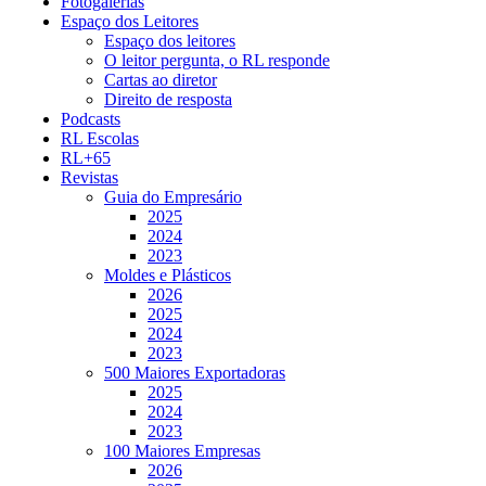
Fotogalerias
Espaço dos Leitores
Espaço dos leitores
O leitor pergunta, o RL responde
Cartas ao diretor
Direito de resposta
Podcasts
RL Escolas
RL+65
Revistas
Guia do Empresário
2025
2024
2023
Moldes e Plásticos
2026
2025
2024
2023
500 Maiores Exportadoras
2025
2024
2023
100 Maiores Empresas
2026