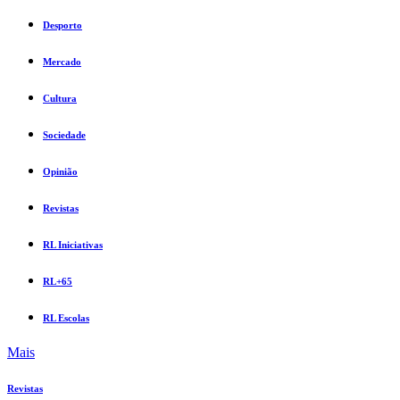
Desporto
Mercado
Cultura
Sociedade
Opinião
Revistas
RL Iniciativas
RL+65
RL Escolas
Mais
Revistas