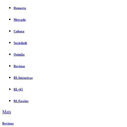
Desporto
Mercado
Cultura
Sociedade
Opinião
Revistas
RL Iniciativas
RL+65
RL Escolas
Mais
Revistas