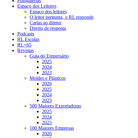
Fotogalerias
Espaço dos Leitores
Espaço dos leitores
O leitor pergunta, o RL responde
Cartas ao diretor
Direito de resposta
Podcasts
RL Escolas
RL+65
Revistas
Guia do Empresário
2025
2024
2023
Moldes e Plásticos
2026
2025
2024
2023
500 Maiores Exportadoras
2025
2024
2023
100 Maiores Empresas
2026