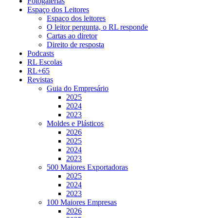
Fotogalerias
Espaço dos Leitores
Espaço dos leitores
O leitor pergunta, o RL responde
Cartas ao diretor
Direito de resposta
Podcasts
RL Escolas
RL+65
Revistas
Guia do Empresário
2025
2024
2023
Moldes e Plásticos
2026
2025
2024
2023
500 Maiores Exportadoras
2025
2024
2023
100 Maiores Empresas
2026