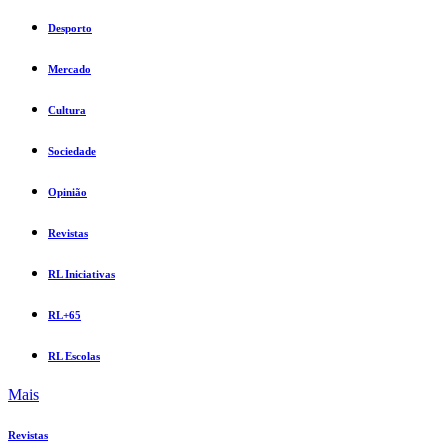
Desporto
Mercado
Cultura
Sociedade
Opinião
Revistas
RL Iniciativas
RL+65
RL Escolas
Mais
Revistas