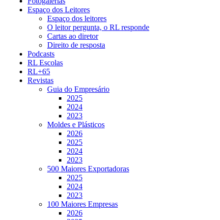
Fotogalerias
Espaço dos Leitores
Espaço dos leitores
O leitor pergunta, o RL responde
Cartas ao diretor
Direito de resposta
Podcasts
RL Escolas
RL+65
Revistas
Guia do Empresário
2025
2024
2023
Moldes e Plásticos
2026
2025
2024
2023
500 Maiores Exportadoras
2025
2024
2023
100 Maiores Empresas
2026