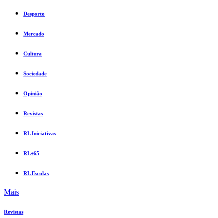
Desporto
Mercado
Cultura
Sociedade
Opinião
Revistas
RL Iniciativas
RL+65
RL Escolas
Mais
Revistas