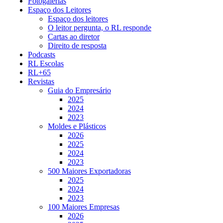
Fotogalerias
Espaço dos Leitores
Espaço dos leitores
O leitor pergunta, o RL responde
Cartas ao diretor
Direito de resposta
Podcasts
RL Escolas
RL+65
Revistas
Guia do Empresário
2025
2024
2023
Moldes e Plásticos
2026
2025
2024
2023
500 Maiores Exportadoras
2025
2024
2023
100 Maiores Empresas
2026