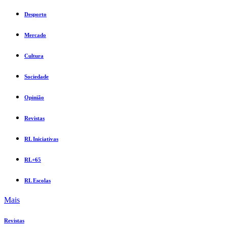
Desporto
Mercado
Cultura
Sociedade
Opinião
Revistas
RL Iniciativas
RL+65
RL Escolas
Mais
Revistas