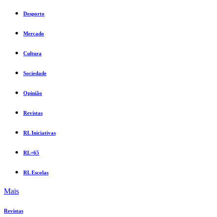
Desporto
Mercado
Cultura
Sociedade
Opinião
Revistas
RL Iniciativas
RL+65
RL Escolas
Mais
Revistas