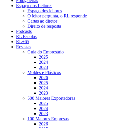
Fotogalerias
Espaço dos Leitores
Espaço dos leitores
O leitor pergunta, o RL responde
Cartas ao diretor
Direito de resposta
Podcasts
RL Escolas
RL+65
Revistas
Guia do Empresário
2025
2024
2023
Moldes e Plásticos
2026
2025
2024
2023
500 Maiores Exportadoras
2025
2024
2023
100 Maiores Empresas
2026