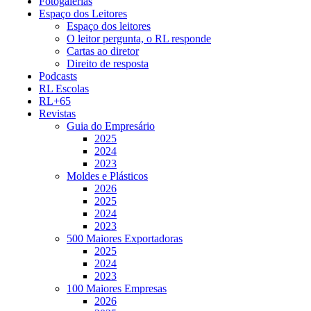
Fotogalerias
Espaço dos Leitores
Espaço dos leitores
O leitor pergunta, o RL responde
Cartas ao diretor
Direito de resposta
Podcasts
RL Escolas
RL+65
Revistas
Guia do Empresário
2025
2024
2023
Moldes e Plásticos
2026
2025
2024
2023
500 Maiores Exportadoras
2025
2024
2023
100 Maiores Empresas
2026