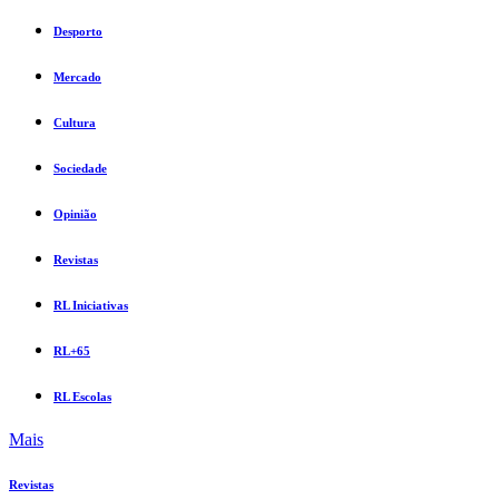
Desporto
Mercado
Cultura
Sociedade
Opinião
Revistas
RL Iniciativas
RL+65
RL Escolas
Mais
Revistas