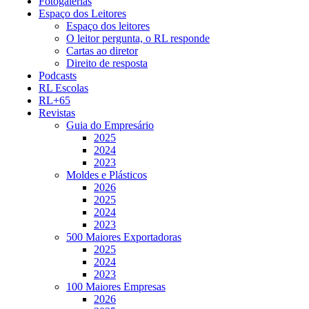
Fotogalerias
Espaço dos Leitores
Espaço dos leitores
O leitor pergunta, o RL responde
Cartas ao diretor
Direito de resposta
Podcasts
RL Escolas
RL+65
Revistas
Guia do Empresário
2025
2024
2023
Moldes e Plásticos
2026
2025
2024
2023
500 Maiores Exportadoras
2025
2024
2023
100 Maiores Empresas
2026