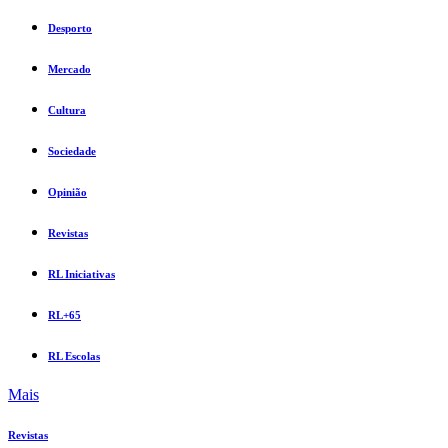
Desporto
Mercado
Cultura
Sociedade
Opinião
Revistas
RL Iniciativas
RL+65
RL Escolas
Mais
Revistas