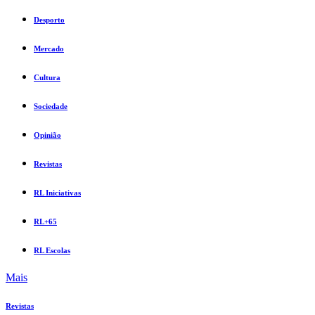
Desporto
Mercado
Cultura
Sociedade
Opinião
Revistas
RL Iniciativas
RL+65
RL Escolas
Mais
Revistas