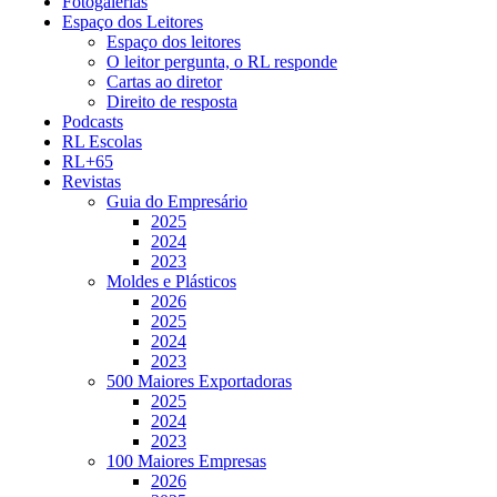
Fotogalerias
Espaço dos Leitores
Espaço dos leitores
O leitor pergunta, o RL responde
Cartas ao diretor
Direito de resposta
Podcasts
RL Escolas
RL+65
Revistas
Guia do Empresário
2025
2024
2023
Moldes e Plásticos
2026
2025
2024
2023
500 Maiores Exportadoras
2025
2024
2023
100 Maiores Empresas
2026