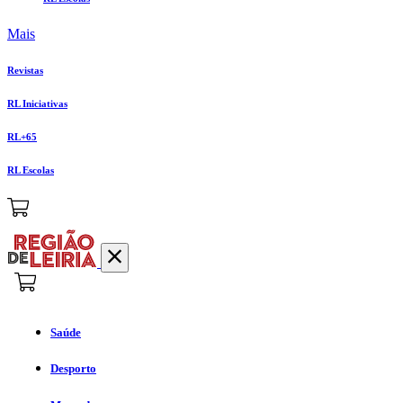
Mais
Revistas
RL Iniciativas
RL+65
RL Escolas
Saúde
Desporto