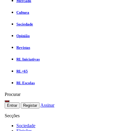
Mercado
Cultura
Sociedade
Opinião
Revistas
RL Iniciativas
RL+65
RL Escolas
Procurar
Assinar
Entrar
Registar
Secções
Sociedade
Eleições