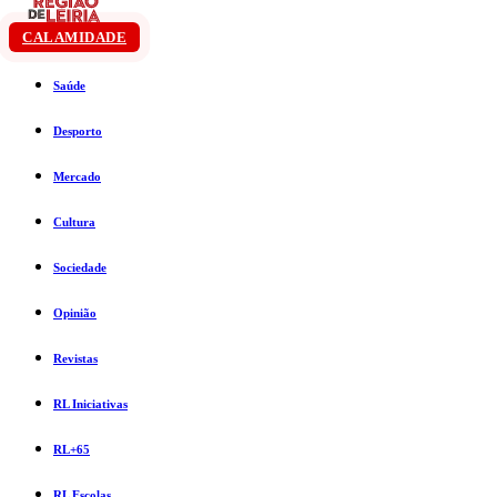
CALAMIDADE
Saúde
Desporto
Mercado
Cultura
Sociedade
Opinião
Revistas
RL Iniciativas
RL+65
RL Escolas