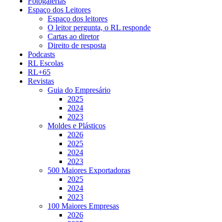
Fotogalerias
Espaço dos Leitores
Espaço dos leitores
O leitor pergunta, o RL responde
Cartas ao diretor
Direito de resposta
Podcasts
RL Escolas
RL+65
Revistas
Guia do Empresário
2025
2024
2023
Moldes e Plásticos
2026
2025
2024
2023
500 Maiores Exportadoras
2025
2024
2023
100 Maiores Empresas
2026