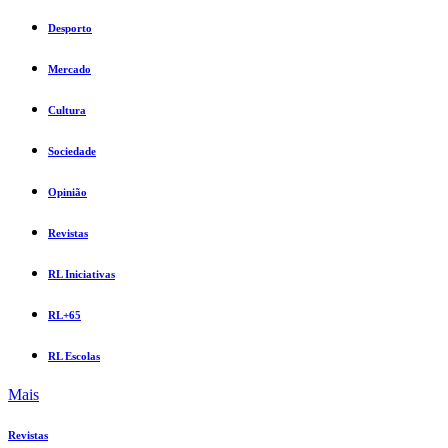
Desporto
Mercado
Cultura
Sociedade
Opinião
Revistas
RL Iniciativas
RL+65
RL Escolas
Mais
Revistas