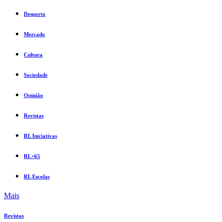
Desporto
Mercado
Cultura
Sociedade
Opinião
Revistas
RL Iniciativas
RL+65
RL Escolas
Mais
Revistas