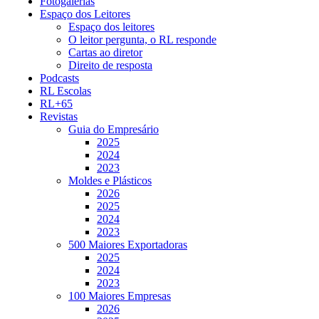
Fotogalerias
Espaço dos Leitores
Espaço dos leitores
O leitor pergunta, o RL responde
Cartas ao diretor
Direito de resposta
Podcasts
RL Escolas
RL+65
Revistas
Guia do Empresário
2025
2024
2023
Moldes e Plásticos
2026
2025
2024
2023
500 Maiores Exportadoras
2025
2024
2023
100 Maiores Empresas
2026