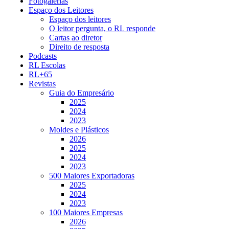
Fotogalerias
Espaço dos Leitores
Espaço dos leitores
O leitor pergunta, o RL responde
Cartas ao diretor
Direito de resposta
Podcasts
RL Escolas
RL+65
Revistas
Guia do Empresário
2025
2024
2023
Moldes e Plásticos
2026
2025
2024
2023
500 Maiores Exportadoras
2025
2024
2023
100 Maiores Empresas
2026