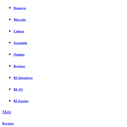
Desporto
Mercado
Cultura
Sociedade
Opinião
Revistas
RL Iniciativas
RL+65
RL Escolas
Mais
Revistas