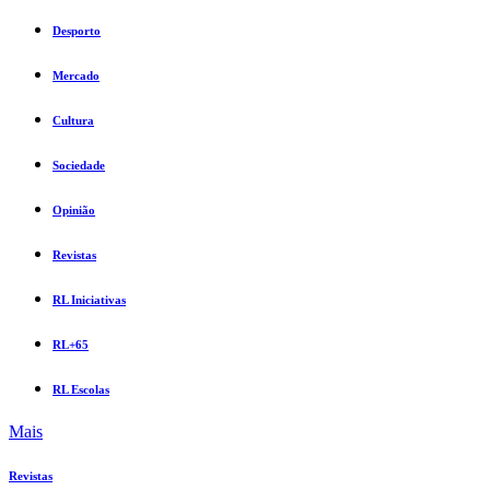
Desporto
Mercado
Cultura
Sociedade
Opinião
Revistas
RL Iniciativas
RL+65
RL Escolas
Mais
Revistas