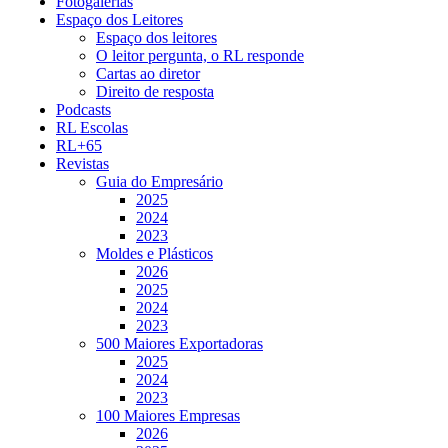
Fotogalerias
Espaço dos Leitores
Espaço dos leitores
O leitor pergunta, o RL responde
Cartas ao diretor
Direito de resposta
Podcasts
RL Escolas
RL+65
Revistas
Guia do Empresário
2025
2024
2023
Moldes e Plásticos
2026
2025
2024
2023
500 Maiores Exportadoras
2025
2024
2023
100 Maiores Empresas
2026