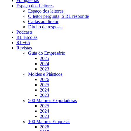
Fotogalerias
Espaço dos Leitores
Espaço dos leitores
O leitor pergunta, o RL responde
Cartas ao diretor
Direito de resposta
Podcasts
RL Escolas
RL+65
Revistas
Guia do Empresário
2025
2024
2023
Moldes e Plásticos
2026
2025
2024
2023
500 Maiores Exportadoras
2025
2024
2023
100 Maiores Empresas
2026