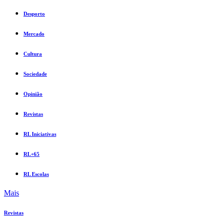
Desporto
Mercado
Cultura
Sociedade
Opinião
Revistas
RL Iniciativas
RL+65
RL Escolas
Mais
Revistas