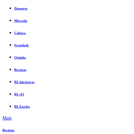
Desporto
Mercado
Cultura
Sociedade
Opinião
Revistas
RL Iniciativas
RL+65
RL Escolas
Mais
Revistas