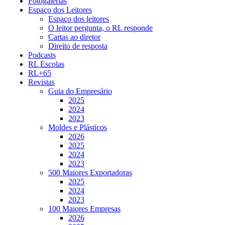
Fotogalerias
Espaço dos Leitores
Espaço dos leitores
O leitor pergunta, o RL responde
Cartas ao diretor
Direito de resposta
Podcasts
RL Escolas
RL+65
Revistas
Guia do Empresário
2025
2024
2023
Moldes e Plásticos
2026
2025
2024
2023
500 Maiores Exportadoras
2025
2024
2023
100 Maiores Empresas
2026