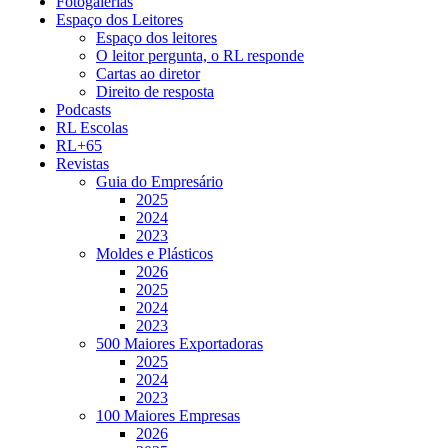
Fotogalerias
Espaço dos Leitores
Espaço dos leitores
O leitor pergunta, o RL responde
Cartas ao diretor
Direito de resposta
Podcasts
RL Escolas
RL+65
Revistas
Guia do Empresário
2025
2024
2023
Moldes e Plásticos
2026
2025
2024
2023
500 Maiores Exportadoras
2025
2024
2023
100 Maiores Empresas
2026