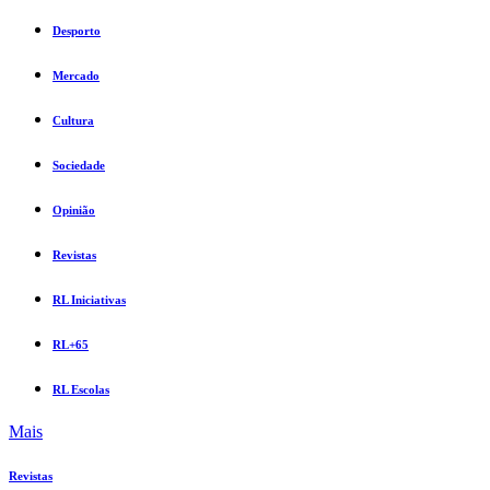
Desporto
Mercado
Cultura
Sociedade
Opinião
Revistas
RL Iniciativas
RL+65
RL Escolas
Mais
Revistas