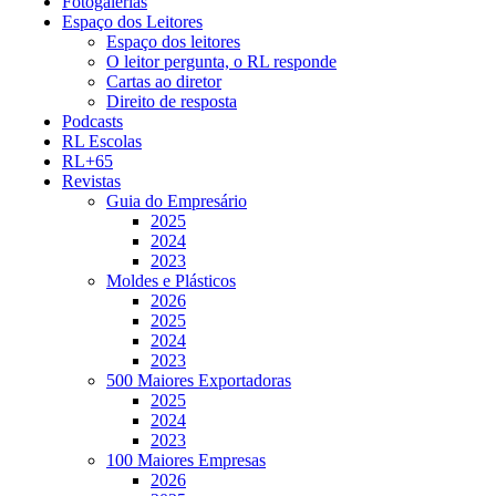
Fotogalerias
Espaço dos Leitores
Espaço dos leitores
O leitor pergunta, o RL responde
Cartas ao diretor
Direito de resposta
Podcasts
RL Escolas
RL+65
Revistas
Guia do Empresário
2025
2024
2023
Moldes e Plásticos
2026
2025
2024
2023
500 Maiores Exportadoras
2025
2024
2023
100 Maiores Empresas
2026