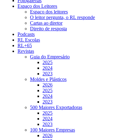
Fotogalerias
Espaço dos Leitores
Espaço dos leitores
O leitor pergunta, o RL responde
Cartas ao diretor
Direito de resposta
Podcasts
RL Escolas
RL+65
Revistas
Guia do Empresário
2025
2024
2023
Moldes e Plásticos
2026
2025
2024
2023
500 Maiores Exportadoras
2025
2024
2023
100 Maiores Empresas
2026