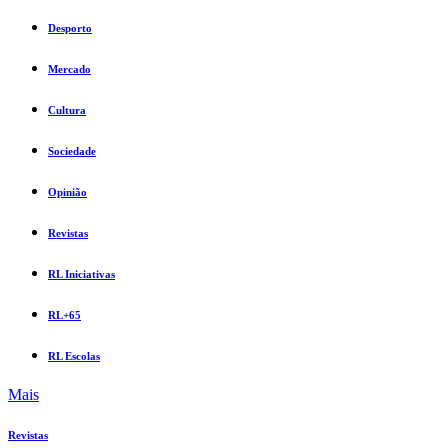
Desporto
Mercado
Cultura
Sociedade
Opinião
Revistas
RL Iniciativas
RL+65
RL Escolas
Mais
Revistas