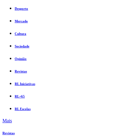
Desporto
Mercado
Cultura
Sociedade
Opinião
Revistas
RL Iniciativas
RL+65
RL Escolas
Mais
Revistas