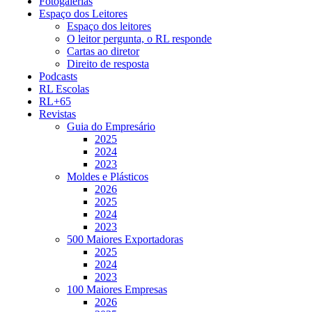
Fotogalerias
Espaço dos Leitores
Espaço dos leitores
O leitor pergunta, o RL responde
Cartas ao diretor
Direito de resposta
Podcasts
RL Escolas
RL+65
Revistas
Guia do Empresário
2025
2024
2023
Moldes e Plásticos
2026
2025
2024
2023
500 Maiores Exportadoras
2025
2024
2023
100 Maiores Empresas
2026