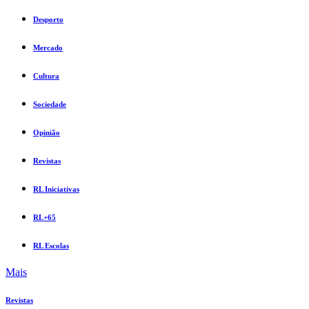
Desporto
Mercado
Cultura
Sociedade
Opinião
Revistas
RL Iniciativas
RL+65
RL Escolas
Mais
Revistas