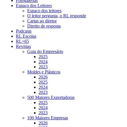
Fotogalerias
Espaço dos Leitores
Espaço dos leitores
O leitor pergunta, o RL responde
Cartas ao diretor
Direito de resposta
Podcasts
RL Escolas
RL+65
Revistas
Guia do Empresário
2025
2024
2023
Moldes e Plásticos
2026
2025
2024
2023
500 Maiores Exportadoras
2025
2024
2023
100 Maiores Empresas
2026