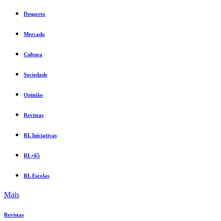
Desporto
Mercado
Cultura
Sociedade
Opinião
Revistas
RL Iniciativas
RL+65
RL Escolas
Mais
Revistas