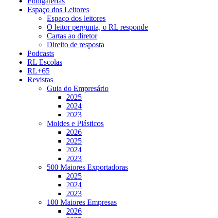
Fotogalerias
Espaço dos Leitores
Espaço dos leitores
O leitor pergunta, o RL responde
Cartas ao diretor
Direito de resposta
Podcasts
RL Escolas
RL+65
Revistas
Guia do Empresário
2025
2024
2023
Moldes e Plásticos
2026
2025
2024
2023
500 Maiores Exportadoras
2025
2024
2023
100 Maiores Empresas
2026