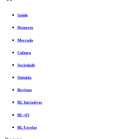
Saúde
Desporto
Mercado
Cultura
Sociedade
Opinião
Revistas
RL Iniciativas
RL+65
RL Escolas