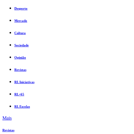
Desporto
Mercado
Cultura
Sociedade
Opinião
Revistas
RL Iniciativas
RL+65
RL Escolas
Mais
Revistas