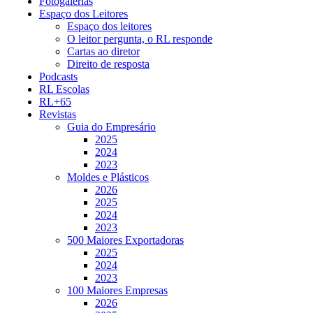
Fotogalerias
Espaço dos Leitores
Espaço dos leitores
O leitor pergunta, o RL responde
Cartas ao diretor
Direito de resposta
Podcasts
RL Escolas
RL+65
Revistas
Guia do Empresário
2025
2024
2023
Moldes e Plásticos
2026
2025
2024
2023
500 Maiores Exportadoras
2025
2024
2023
100 Maiores Empresas
2026