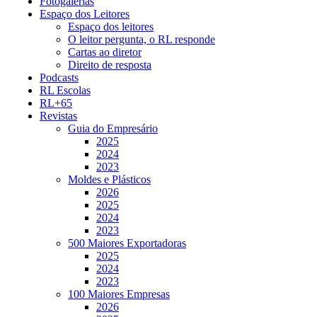
Fotogalerias
Espaço dos Leitores
Espaço dos leitores
O leitor pergunta, o RL responde
Cartas ao diretor
Direito de resposta
Podcasts
RL Escolas
RL+65
Revistas
Guia do Empresário
2025
2024
2023
Moldes e Plásticos
2026
2025
2024
2023
500 Maiores Exportadoras
2025
2024
2023
100 Maiores Empresas
2026