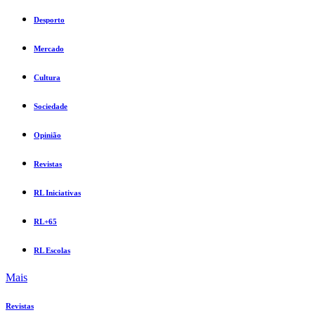
Desporto
Mercado
Cultura
Sociedade
Opinião
Revistas
RL Iniciativas
RL+65
RL Escolas
Mais
Revistas