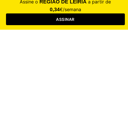
Saúde
Desporto
Mercado
Cultura
Sociedade
Opinião
Revistas
RL Iniciativas
RL+65
RL Escolas
Mais