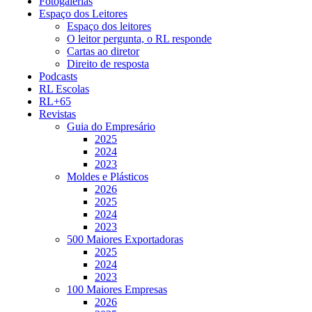
Fotogalerias
Espaço dos Leitores
Espaço dos leitores
O leitor pergunta, o RL responde
Cartas ao diretor
Direito de resposta
Podcasts
RL Escolas
RL+65
Revistas
Guia do Empresário
2025
2024
2023
Moldes e Plásticos
2026
2025
2024
2023
500 Maiores Exportadoras
2025
2024
2023
100 Maiores Empresas
2026