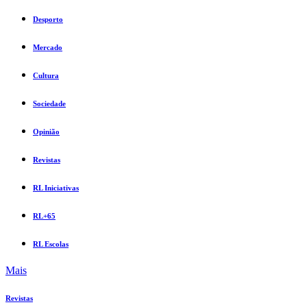
Desporto
Mercado
Cultura
Sociedade
Opinião
Revistas
RL Iniciativas
RL+65
RL Escolas
Mais
Revistas