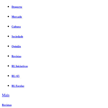
Desporto
Mercado
Cultura
Sociedade
Opinião
Revistas
RL Iniciativas
RL+65
RL Escolas
Mais
Revistas