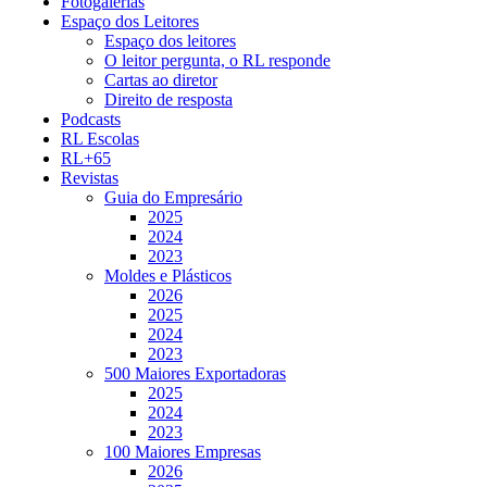
Fotogalerias
Espaço dos Leitores
Espaço dos leitores
O leitor pergunta, o RL responde
Cartas ao diretor
Direito de resposta
Podcasts
RL Escolas
RL+65
Revistas
Guia do Empresário
2025
2024
2023
Moldes e Plásticos
2026
2025
2024
2023
500 Maiores Exportadoras
2025
2024
2023
100 Maiores Empresas
2026