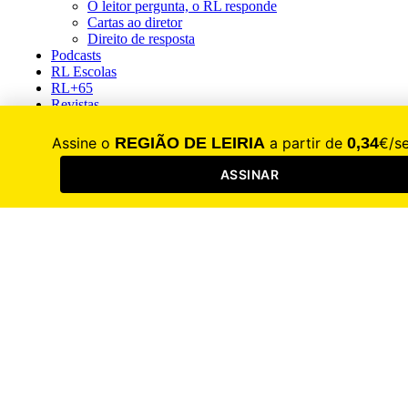
O leitor pergunta, o RL responde
Cartas ao diretor
Direito de resposta
Podcasts
RL Escolas
RL+65
Revistas
Guia do Empresário
2025
2024
2023
Moldes e Plásticos
2026
2025
2024
2023
500 Maiores Exportadoras
2025
2024
2023
100 Maiores Empresas
2026
2025
2024
2023