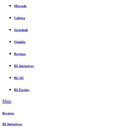
Mercado
Cultura
Sociedade
Opinião
Revistas
RL Iniciativas
RL+65
RL Escolas
Mais
Revistas
RL Iniciativas